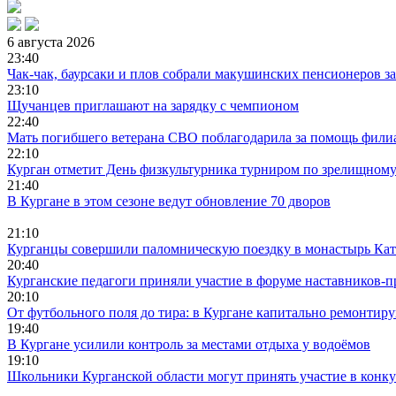
6 августа 2026
23:40
Чак-чак, баурсаки и плов собрали макушинских пенсионеров з
23:10
Щучанцев приглашают на зарядку с чемпионом
22:40
Мать погибшего ветерана СВО поблагодарила за помощь фили
22:10
Курган отметит День физкультурника турниром по зрелищном
21:40
В Кургане в этом сезоне ведут обновление 70 дворов
21:10
Курганцы совершили паломническую поездку в монастырь Кат
20:40
Курганские педагоги приняли участие в форуме наставников-п
20:10
От футбольного поля до тира: в Кургане капитально ремонтир
19:40
В Кургане усилили контроль за местами отдыха у водоёмов
19:10
Школьники Курганской области могут принять участие в конк