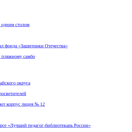
а одним столом
ал фонда «Защитники Отечества»
у пляжному самбо
айского округа
росветителей
уют корпус лицея № 12
урсе «Лучший педагог-библиотекарь России»