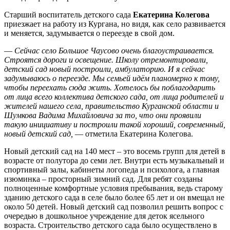
Старший воспитатель детского сада
Екатерина Колегова
приезжает на работу из Кургана, но видя, как село развивается
и меняется, задумывается о переезде в свой дом.
—
Сейчас село Большое Чаусово очень благоустраивается.
Строятся дороги и освещение. Школу отремонтировали,
детский сад новый построили, амбулаторию. И я сейчас
задумываюсь о переезде. Мы семьей идём планомерно к тому,
чтобы переехать сюда жить. Хотелось бы поблагодарить
от лица всего коллектива детского сада, от лица родителей и
жителей нашего села, правительство Курганской области и
Шумкова Вадима Михайловича за то, что они проявили
такую инициативу и построили такой хороший, современный,
новый детский сад,
— отметила Екатерина Колегова.
Новый детский сад на 140 мест – это восемь групп для детей в
возрасте от полутора до семи лет. Внутри есть музыкальный и
спортивный залы, кабинеты логопеда и психолога, а главная
изюминка – просторный зимний сад. Для ребят созданы
полноценные комфортные условия пребывания, ведь старому
зданию детского сада в селе было более 65 лет и он вмещал не
около 50 детей. Новый детский сад позволил решить вопрос с
очередью в дошкольное учреждение для деток ясельного
возраста. Строительство детского сада было осуществлено в