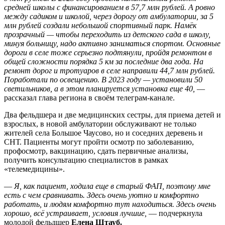
средней школы с финансированием в 57,7 млн рублей. А ровно
между садиком и школой, через дорогу от амбулатории, за 5
млн рублей создали небольшой спортивный парк. Намёк
прозрачный — чтобы переходить из детского сада в школу,
минуя больницу, надо активно заниматься спортом. Основные
дороги в селе тоже серьезно подтянули, пройдя ремонтом в
общей сложности порядка 5 км за последние два года. На
ремонт дорог и тротуаров в селе направили 44,7 млн рублей.
Поработали по освещению. В 2023 году — установили 50
светильников, а в этом планируется установка еще 40,
—
рассказал глава региона в своём телеграм-канале.
Два фельдшера и две медицинских сестры, для приема детей и
взрослых, в новой амбулатории обслуживают не только
жителей села Большое Чаусово, но и соседних деревень и
СНТ. Пациенты могут пройти осмотр по заболеванию,
профосмотр, вакцинацию, сдать первичные анализы,
получить консультацию специалистов в рамках
«телемедицины».
—
Я, как пациент, ходила еще в старый ФАП, поэтому мне
есть с чем сравнивать. Здесь очень уютно и комфортно
работать, и людям комфортно тут находиться. Здесь очень
хорошо, всё устраивает, условия лучшие,
— подчеркнула
молодой фельдшер
Елена Штауб.