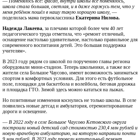
—
Поменялось всё: фасад, внутри школы всё поменялось,
школа стала большая, светлая, и я даже горжусь тем, что у
меня ребёнок пошёл в нашу такую хорошую школу,
—
поделилась мама первоклассника
Екатерина Нилова.
Надежда Лакеева
, за плечами которой более чем 40 лет
педагогического труда отметила, что «ремонт отличный,
оснащение настолько удивительное, настолько правильное для
современного воспитания детей. Это большая поддержка
учителям».
В 2023 году рядом со школой по поручению главы региона
оборудовали мини-стадион. Теперь школьники, а также все
жители села Большое Чаусово, имеют возможность заниматься
спортом в комфортных условиях. Для этого есть футбольное
поле, площадки для баскетбола и волейбола, беговая дорожка
и площадка ГТО. Зимой здесь можно кататься на лыжах.
Но позитивные изменения коснулись не только школы. В селе
появились новые детсад и амбулатория, отремонтированные
дороги и освещение.
—
В 2022 году в селе Большое Чаусово Кетовского округа
построили новый детский сад стоимостью 230,4 млн рублей и
новую врачебную амбулаторию, на которую направили почти
9 млн рублей. В 2023 году провели капитальный ремонт