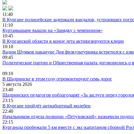
11:40
В Кургане полицейские задержали вандалов, устроивших погро
11:10
Куртамышане вышли на «Зарядку с чемпионом»
10:45
В Курганской области в конце лета активизируются клещи
10:10
Вадим Шумков накануне Дня физкультурника встретился с из
09:45
Политические партии и Общественная палата договорились о 
09:10
В Шадринске в этом году отремонтируют семь дорог
5 августа 2026
23:40
Шадринских педагогов поблагодарят «За заслуги перед городо
23:15
В Кургане пройдёт антиабортный молебен
22:40
Начальником отдела полиции «Петуховский» назначили подпо
22:15
Курганцы пробежали 5 км вместе с экс-капитаном сборной Ро