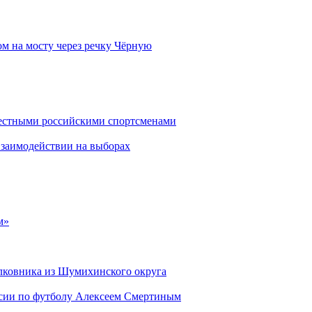
м на мосту через речку Чёрную
вестными российскими спортсменами
взаимодействии на выборах
м»
лковника из Шумихинского округа
ссии по футболу Алексеем Смертиным