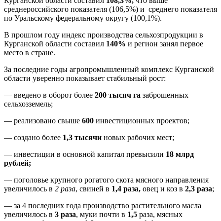
Курганской области составил
108,3%,
что выше
среднероссийского показателя (106,5%) и среднего показателя
по Уральскому федеральному округу (100,1%).
В прошлом году индекс производства сельхозпродукции в
Курганской области составил
140%
и регион занял первое
место в стране.
За последние годы агропромышленный комплекс Курганской
области уверенно показывает стабильный рост:
— введено в оборот более
200 тысяч га
заброшенных
сельхозземель;
— реализовано свыше
600
инвестиционных проектов;
— создано более
1,3 тысячи
новых рабочих мест;
— инвестиции в основной капитал превысили
18 млрд
рублей;
— поголовье крупного рогатого скота мясного направления
увеличилось в
2 раза
, свиней в
1,4 раза,
овец и коз в
2,3 раза
;
— за 4 последних года производство растительного масла
увеличилось в
3 раза
, муки почти в
1,5
раза, мясных