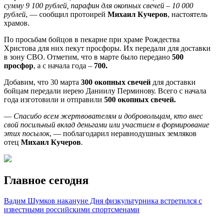
сумму 9 100 рублей, парафин для окопных свечей – 10 000
рублей
, — сообщил протоирей
Михаил Кучеров
, настоятель
храмов.
По просьбам бойцов в пекарне при храме Рождества
Христова для них пекут просфоры. Их передали для доставки
в зону СВО. Отметим, что в марте было передано
500
просфор
, а с начала года –
700.
Добавим, что 30 марта
300 окопных свечей
для доставки
бойцам передали иерею Даниилу Перминову. Всего с начала
года изготовили и отправили
500 окопных свечей.
—
Спасибо всем жертвователям и добровольцам, кто внес
свой посильный вклад деньгами или участием в формирование
этих посылок
, — поблагодарил неравнодушных земляков
отец
Михаил Кучеров
.
Главное сегодня
Вадим Шумков накануне Дня физкультурника встретился с
известными российскими спортсменами