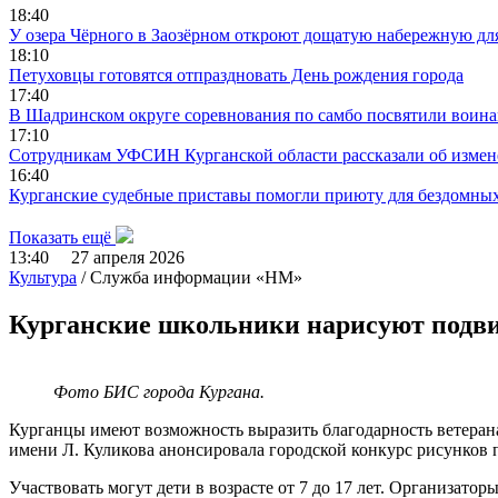
18:40
У озера Чёрного в Заозёрном откроют дощатую набережную дл
18:10
Петуховцы готовятся отпраздновать День рождения города
17:40
В Шадринском округе соревнования по самбо посвятили воин
17:10
Сотрудникам УФСИН Курганской области рассказали об измене
16:40
Курганские судебные приставы помогли приюту для бездомны
Показать ещё
13:40 27 апреля 2026
Культура
/ Служба информации «НМ»
Курганские школьники нарисуют подви
Фото БИС города Кургана.
Курганцы имеют возможность выразить благодарность ветеранам
имени Л. Куликова анонсировала городской конкурс рисунков
Участвовать могут дети в возрасте от 7 до 17 лет. Организато