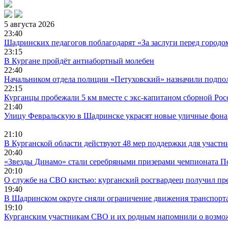
5 августа 2026
23:40
Шадринских педагогов поблагодарят «За заслуги перед городо
23:15
В Кургане пройдёт антиабортный молебен
22:40
Начальником отдела полиции «Петуховский» назначили подпо
22:15
Курганцы пробежали 5 км вместе с экс-капитаном сборной Ро
21:40
Улицу Февральскую в Шадринске украсят новые уличные фон
21:10
В Курганской области действуют 48 мер поддержки для участ
20:40
«Звезды Динамо» стали серебряными призерами чемпионата П
20:10
О службе на СВО кистью: курганский росгвардеец получил п
19:40
В Шадринском округе сняли ограничение движения транспорта
19:10
Курганским участникам СВО и их родным напомнили о возмож