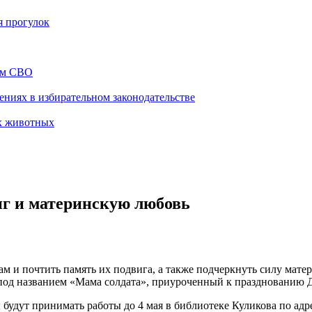
я прогулок
ам СВО
ниях в избирательном законодательстве
х животных
г и материнскую любовь
 и почтить память их подвига, а также подчеркнуть силу матер
 под названием «Мама солдата», приуроченный к празднованию 
ры будут принимать работы до 4 мая в библиотеке Куликова по ад