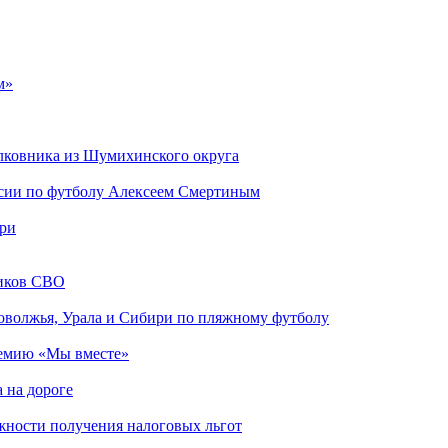
м»
лковника из Шумихинского округа
ссии по футболу Алексеем Смертиным
ари
ников СВО
оволжья, Урала и Сибири по пляжному футболу
ремию «Мы вместе»
 на дороге
ности получения налоговых льгот