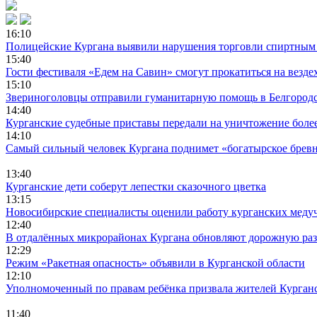
16:10
Полицейские Кургана выявили нарушения торговли спиртным 
15:40
Гости фестиваля «Едем на Савин» смогут прокатиться на везде
15:10
Звериноголовцы отправили гуманитарную помощь в Белгородс
14:40
Курганские судебные приставы передали на уничтожение более
14:10
Самый сильный человек Кургана поднимет «богатырское бре
13:40
Курганские дети соберут лепестки сказочного цветка
13:15
Новосибирские специалисты оценили работу курганских мед
12:40
В отдалённых микрорайонах Кургана обновляют дорожную ра
12:29
Режим «Ракетная опасность» объявили в Курганской области
12:10
Уполномоченный по правам ребёнка призвала жителей Курганск
11:40