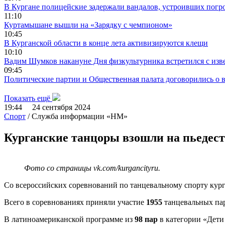
В Кургане полицейские задержали вандалов, устроивших погро
11:10
Куртамышане вышли на «Зарядку с чемпионом»
10:45
В Курганской области в конце лета активизируются клещи
10:10
Вадим Шумков накануне Дня физкультурника встретился с из
09:45
Политические партии и Общественная палата договорились о 
Показать ещё
19:44 24 сентября 2024
Спорт
/ Служба информации «НМ»
Курганские танцоры взошли на пьедест
Фото со страницы vk.com/kurgancityru.
Со всероссийских соревнований по танцевальному спорту кург
Всего в соревнованиях приняли участие
1955
танцевальных пар
В латиноамериканской программе из
98
пар
в категории «Дети