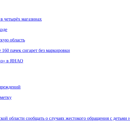
в четырёх магазинах
ходе
кую область
 160 пачек сигарет без маркировки
вно» в ЯНАО
учреждений
зметку
ой области сообщать о случаях жестокого обращения с детьми н