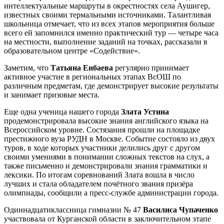
интеллектуальные маршруты в окрестностях села Аушигер,
известных своими термальными источниками. Талантливая
школьница отмечает, что из всех этапов мероприятия больше
всего ей запомнился именно практический тур — четыре часа
на местности, выполнение заданий на точках, рассказали в
образовательном центре «Содействие».
Заметим, что
Татьяна Енбаева
регулярно принимает
активное участие в региональных этапах ВсОШ по
различным предметам, где демонстрирует высокие результаты
и занимает призовые места.
Еще одна ученица нашего города
Злата Устина
продемонстрировала высокие знания английского языка на
Всероссийском уровне. Состязания прошли на площадке
престижного вуза РУДН в Москве. Событие состояло из двух
туров, в ходе которых участники делились друг с другом
своими умениями в понимании сложных текстов на слух, а
также письменно и демонстрировали знания грамматики и
лексики. По итогам соревнований Злата вошла в число
лучших и стала обладателем почётного звания призёра
олимпиады, сообщили а пресс-службе администрации города.
Одиннадцатиклассница гимназии № 47
Василиса Чупаченко
участвовала от Курганской области в заключительном этапе