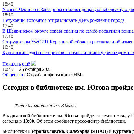
18:40
У озера Чёрного в Заозёрном откроют дощатую набережную дл
18:10
Петуховцы готовятся отпраздновать День рождения города
17:40
В Шадринском округе соревнования по самбо посвятили воин
17:10
Сотрудникам УФСИН Курганской области рассказали об измене
16:40
Курганские судебные приставы помогли приюту для бездомны
Показать ещё
10:45 26 октября 2023
Общество
/ Служба информации «НМ»
Сегодня в библиотеке им. Югова пройде
Фото библиотеки им. Югова.
В курганской библиотеке им. Югова пройдет телемост между Р
сегодня в
13:00
. Об этом сообщает пресс-центр библиотеки.
Библиотеки
Петропавловска
,
Салехарда (ЯНАО)
и
Кургана
р