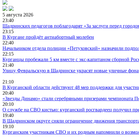
5 августа 2026
23:40
Шадринских педагогов поблагодарят «За заслуги перед городо
23:15
В Кургане пройдёт антиабортный молебен
22:40
Начальником отдела полиции «Петуховский» назначили подпо
22:15
Курганцы пробежали 5 км вместе с экс-капитаном сборной Ро
21:40
Улицу Февральскую в Шадринске украсят новые уличные фон
21:10
В Курганской области действуют 48 мер поддержки для участ
20:40
«Звезды Динамо» стали серебряными призерами чемпионата П
20:10
О службе на СВО кистью: курганский росгвардеец получил п
19:40
В Шадринском округе сняли ограничение движения транспорта
19:10
Курганским участникам СВО и их родным напомнили о возмож