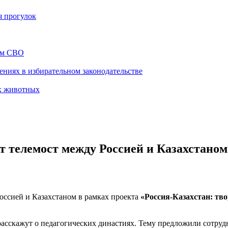
я прогулок
ам СВО
ниях в избирательном законодательстве
х животных
т телемост между Россией и Казахстаном
оссией и Казахстаном в рамках проекта
«Россия-Казахстан: тв
асскажут о педагогических династиях. Тему предложили сотруд