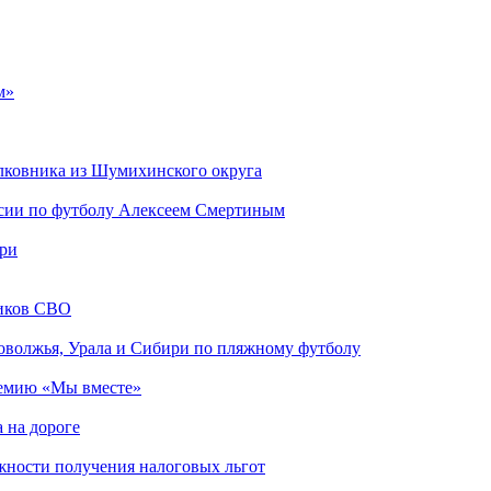
м»
лковника из Шумихинского округа
ссии по футболу Алексеем Смертиным
ари
ников СВО
оволжья, Урала и Сибири по пляжному футболу
ремию «Мы вместе»
 на дороге
ности получения налоговых льгот