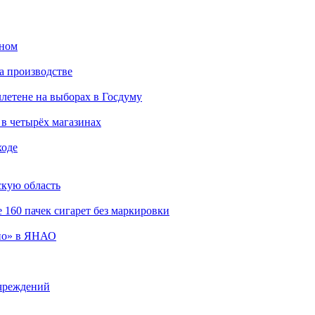
тном
а производстве
летене на выборах в Госдуму
в четырёх магазинах
ходе
кую область
 160 пачек сигарет без маркировки
вно» в ЯНАО
учреждений