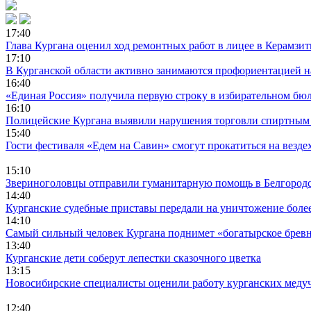
17:40
Глава Кургана оценил ход ремонтных работ в лицее в Керамзи
17:10
В Курганской области активно занимаются профориентацией н
16:40
«Единая Россия» получила первую строку в избирательном бюл
16:10
Полицейские Кургана выявили нарушения торговли спиртным 
15:40
Гости фестиваля «Едем на Савин» смогут прокатиться на везде
15:10
Звериноголовцы отправили гуманитарную помощь в Белгородс
14:40
Курганские судебные приставы передали на уничтожение более
14:10
Самый сильный человек Кургана поднимет «богатырское бре
13:40
Курганские дети соберут лепестки сказочного цветка
13:15
Новосибирские специалисты оценили работу курганских мед
12:40