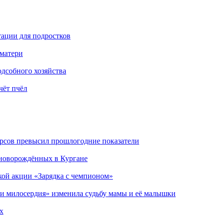
тации для подростков
матери
дсобного хозяйства
чёт пчёл
рсов превысил прошлогодние показатели
 новорождённых в Кургане
кой акции «Зарядка с чемпионом»
ели милосердия» изменила судьбу мамы и её малышки
х