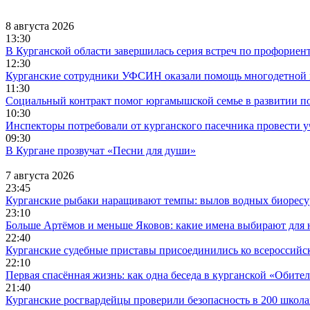
8 августа 2026
13:30
В Курганской области завершилась серия встреч по профориен
12:30
Курганские сотрудники УФСИН оказали помощь многодетной 
11:30
Социальный контракт помог юргамышской семье в развитии по
10:30
Инспекторы потребовали от курганского пасечника провести у
09:30
В Кургане прозвучат «Песни для души»
7 августа 2026
23:45
Курганские рыбаки наращивают темпы: вылов водных биоресу
23:10
Больше Артёмов и меньше Яковов: какие имена выбирают для
22:40
Курганские судебные приставы присоединились ко всероссийс
22:10
Первая спасённая жизнь: как одна беседа в курганской «Обит
21:40
Курганские росгвардейцы проверили безопасность в 200 школа