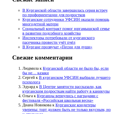
В Курганской области завершилась серия встреч
по профориентации для подростков
Курганские сотрудники УФСИН оказали помощь
многодетной матери
Социальный контракт помог юргамышской семье
в развитии подсобного хозяйства
Инспекторы потребовали от курганского
пасечника провести учёт пчёл
В Кургане прозвучат «Песни для души»
Свежие комментарии
Людмила
к
Курганской области не было бы, если
бы не… казаки
Сергей
к
В курганском УФСИН выбрали лучшего
психолога
Эдуард
к
В Центре занятости рассказали, как
курганским подросткам найти работу в каникулы
Ольга
к
Курганцы вернулись с наградами с
фестиваля «Российская школьная весна»
Диана Новикова
к
Курганские кондитеры
уверены: торт должен быть не только вкусным, но