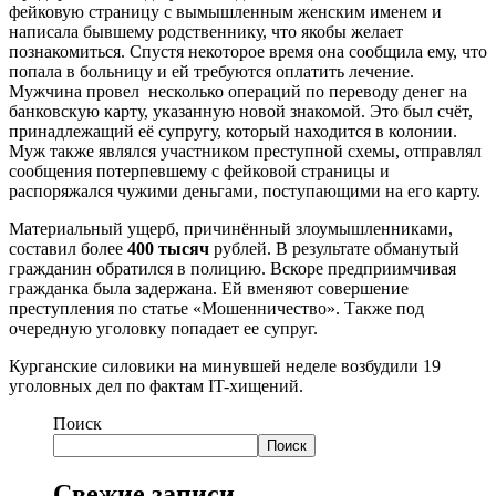
фейковую страницу с вымышленным женским именем и
написала бывшему родственнику, что якобы желает
познакомиться. Спустя некоторое время она сообщила ему, что
попала в больницу и ей требуются оплатить лечение.
Мужчина провел несколько операций по переводу денег на
банковскую карту, указанную новой знакомой. Это был счёт,
принадлежащий её супругу, который находится в колонии.
Муж также являлся участником преступной схемы, отправлял
сообщения потерпевшему с фейковой страницы и
распоряжался чужими деньгами, поступающими на его карту.
Материальный ущерб, причинённый злоумышленниками,
составил более
400 тысяч
рублей. В результате обманутый
гражданин обратился в полицию. Вскоре предприимчивая
гражданка была задержана. Ей вменяют совершение
преступления по статье «Мошенничество». Также под
очередную уголовку попадает ее супруг.
Курганские силовики на минувшей неделе возбудили 19
уголовных дел по фактам IT-хищений.
Поиск
Поиск
Свежие записи