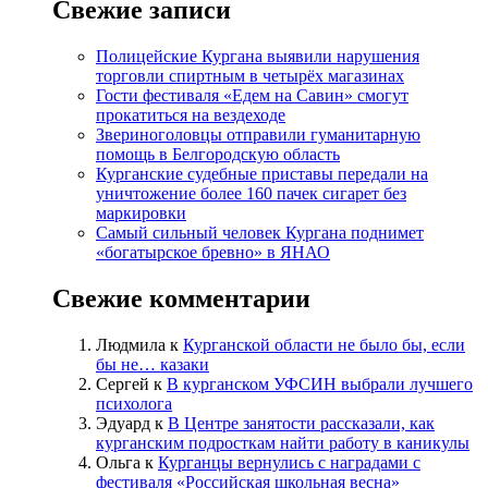
Свежие записи
Полицейские Кургана выявили нарушения
торговли спиртным в четырёх магазинах
Гости фестиваля «Едем на Савин» смогут
прокатиться на вездеходе
Звериноголовцы отправили гуманитарную
помощь в Белгородскую область
Курганские судебные приставы передали на
уничтожение более 160 пачек сигарет без
маркировки
Самый сильный человек Кургана поднимет
«богатырское бревно» в ЯНАО
Свежие комментарии
Людмила
к
Курганской области не было бы, если
бы не… казаки
Сергей
к
В курганском УФСИН выбрали лучшего
психолога
Эдуард
к
В Центре занятости рассказали, как
курганским подросткам найти работу в каникулы
Ольга
к
Курганцы вернулись с наградами с
фестиваля «Российская школьная весна»