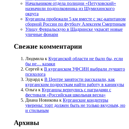
Начальником отдела полиции «Петуховский»
назначили подполковника из Шумихинского
округа
Курганцы пробежали 5 км вместе с экс-капитаном
сборной России по футболу Алексеем Смертиным
Улицу Февральскую в Шадринске украсят новые
уличные фонари
Свежие комментарии
Людмила
к
Курганской области не было бы, если
бы не… казаки
Сергей
к
В курганском УФСИН выбрали лучшего
психолога
Эдуард
к
В Центре занятости рассказали, как
курганским подросткам найти работу в каникулы
Ольга
к
Курганцы вернулись с наградами с
фестиваля «Российская школьная весна»
Диана Новикова
к
Курганские кондитеры
уверены: торт должен быть не только вкусным, но
и стильным
Архивы