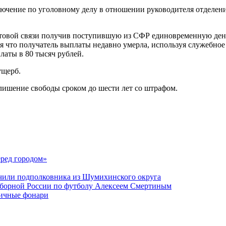
лючение по уголовному делу в отношении руководителя отделе
очтовой связи получив поступившую из СФР единовременную де
я что получатель выплаты недавно умерла, используя служебное
аты в 80 тысяч рублей.
ущерб.
 лишение свободы сроком до шести лет со штрафом.
еред городом»
чили подполковника из Шумихинского округа
 сборной России по футболу Алексеем Смертиным
личные фонари