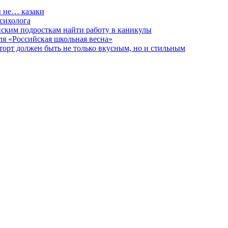
ы не… казаки
сихолога
анским подросткам найти работу в каникулы
ля «Российская школьная весна»
торт должен быть не только вкусным, но и стильным