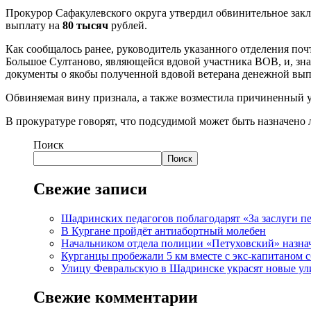
Прокурор Сафакулевского округа утвердил обвинительное зак
выплату на
80 тысяч
рублей.
Как сообщалось ранее, руководитель указанного отделения п
Большое Султаново, являющейся вдовой участника ВОВ, и, зна
документы о якобы полученной вдовой ветерана денежной выпл
Обвиняемая вину признала, а также возместила причиненный 
В прокуратуре говорят, что подсудимой может быть назначено
Поиск
Поиск
Свежие записи
Шадринских педагогов поблагодарят «За заслуги п
В Кургане пройдёт антиабортный молебен
Начальником отдела полиции «Петуховский» назна
Курганцы пробежали 5 км вместе с экс-капитаном
Улицу Февральскую в Шадринске украсят новые у
Свежие комментарии