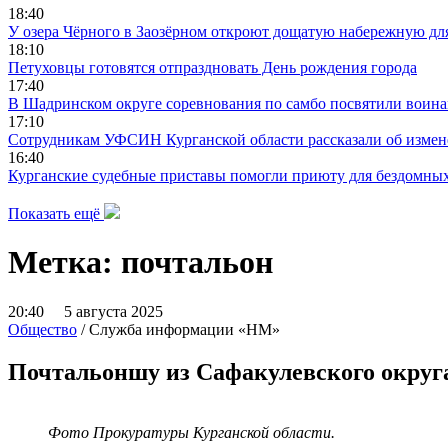
18:40
У озера Чёрного в Заозёрном откроют дощатую набережную дл
18:10
Петуховцы готовятся отпраздновать День рождения города
17:40
В Шадринском округе соревнования по самбо посвятили воин
17:10
Сотрудникам УФСИН Курганской области рассказали об измене
16:40
Курганские судебные приставы помогли приюту для бездомны
Показать ещё
Метка:
почтальон
20:40 5 августа 2025
Общество
/ Служба информации «НМ»
Почтальоншу из Сафакулевского округа
Фото Прокуратуры Курганской области.