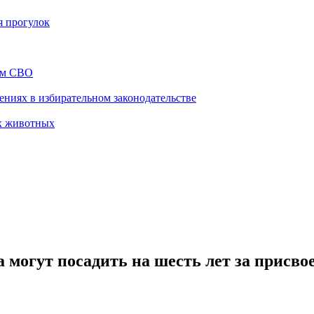
я прогулок
ам СВО
ниях в избирательном законодательстве
х животных
 могут посадить на шесть лет за присв