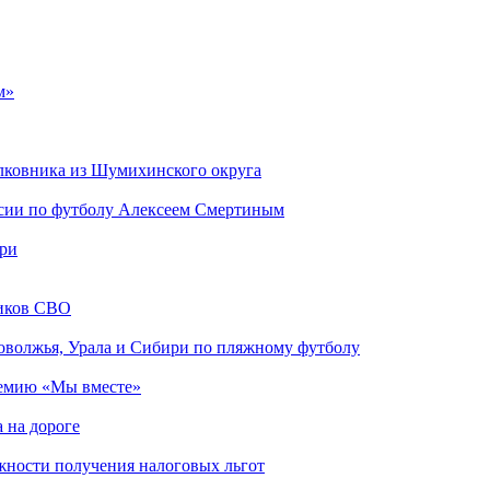
м»
лковника из Шумихинского округа
ссии по футболу Алексеем Смертиным
ари
ников СВО
оволжья, Урала и Сибири по пляжному футболу
ремию «Мы вместе»
 на дороге
ности получения налоговых льгот