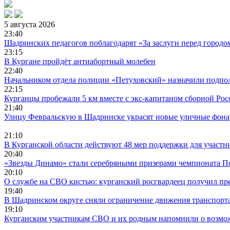
5 августа 2026
23:40
Шадринских педагогов поблагодарят «За заслуги перед городо
23:15
В Кургане пройдёт антиабортный молебен
22:40
Начальником отдела полиции «Петуховский» назначили подпо
22:15
Курганцы пробежали 5 км вместе с экс-капитаном сборной Ро
21:40
Улицу Февральскую в Шадринске украсят новые уличные фон
21:10
В Курганской области действуют 48 мер поддержки для участ
20:40
«Звезды Динамо» стали серебряными призерами чемпионата П
20:10
О службе на СВО кистью: курганский росгвардеец получил п
19:40
В Шадринском округе сняли ограничение движения транспорта
19:10
Курганским участникам СВО и их родным напомнили о возмож