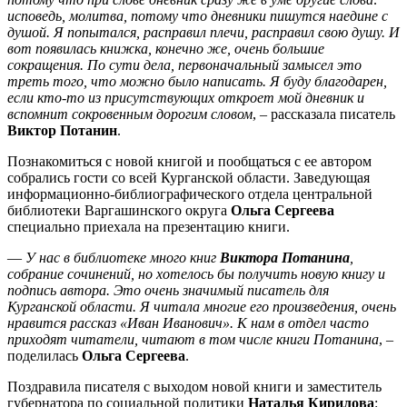
исповедь, молитва, потому что дневники пишутся наедине с
душой. Я попытался, расправил плечи, расправил свою душу. И
вот появилась книжка, конечно же, очень большие
сокращения. По сути дела, первоначальный замысел это
треть того, что можно было написать. Я буду благодарен,
если кто-то из присутствующих откроет мой дневник и
вспомнит сокровенным дорогим словом
, – рассказала писатель
Виктор Потанин
.
Познакомиться с новой книгой и пообщаться с ее автором
собрались гости со всей Курганской области. Заведующая
информационно-библиографического отдела центральной
библиотеки Варгашинского округа
Ольга Сергеева
специально приехала на презентацию книги.
—
У нас в библиотеке много книг
Виктора Потанина
,
собрание сочинений, но хотелось бы получить новую книгу и
подпись автора. Это очень значимый писатель для
Курганской области. Я читала многие его произведения, очень
нравится рассказ «Иван Иванович». К нам в отдел часто
приходят читатели, читают в том числе книги Потанина
, –
поделилась
Ольга Сергеева
.
Поздравила писателя с выходом новой книги и заместитель
губернатора по социальной политики
Наталья Кирилова
: