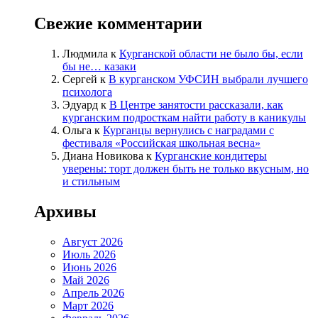
Свежие комментарии
Людмила
к
Курганской области не было бы, если
бы не… казаки
Сергей
к
В курганском УФСИН выбрали лучшего
психолога
Эдуард
к
В Центре занятости рассказали, как
курганским подросткам найти работу в каникулы
Ольга
к
Курганцы вернулись с наградами с
фестиваля «Российская школьная весна»
Диана Новикова
к
Курганские кондитеры
уверены: торт должен быть не только вкусным, но
и стильным
Архивы
Август 2026
Июль 2026
Июнь 2026
Май 2026
Апрель 2026
Март 2026