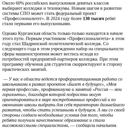
Около 60% российских выпускников девятых классов
выбирают колледжи и техникумы. Новым шагом в развитии
системы СПО может стать федеральный проект
«Профессионалитет». В 2024 году более
130 тысяч
ребят
стали первыми его выпускниками.
Однако Курганская область только-только находится в начале
этого пути. Первым участником «Профессионалитета» в этом
году стал Шадринский политехнический колледж. Со
следующего года в этом учреждении набор на специальности
сферы машиностроения может вестись исходя из
потребностей предприятий-партнеров колледжа. При этом
программу обучения для студентов скорректируют в сторону
практических занятий.
— У нас в области ведется профориентационная работа со
школьниками в рамках проектов «Билет в будущее», «Моя
первая профессия», профминимума и занятий «Россия — мои
горизонты», благодаря которой подростки могут
ориентироваться в мире востребованных профессий и по
окончанию школы выбрать для себя траекторию дальнейшего
развития, чтобы стать успешными в будущем. А мы со своей
стороны создаем необходимые условия для того, чтобы
ребята получили качественное образование и стали
высококлассными специалистами
, — сообщила начальник