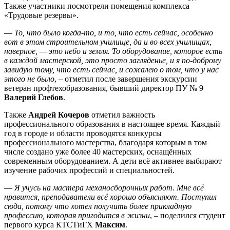
Также участники посмотрели помещения комплекса
«Трудовые резервы».
—
То, что было когда-то, и то, что есть сейчас, особенно
вот в этом строительном училище, да и во всех училищах,
наверное, — это небо и земля. То оборудование, которое есть
в каждой мастерской, это просто загляденье, и я по-доброму
завидую тому, что есть сейчас, и сожалею о том, что у нас
этого не было
, – отметил после завершения экскурсии
ветеран профтехобразования, бывший директор ПУ № 9
Валерий Глебов
.
Также
Андрей Кочеров
отметил важность
профессионального образования в настоящее время. Каждый
год в городе и области проводятся конкурсы
профессионального мастерства, благодаря которым в том
числе создано уже более 40 мастерских, оснащённых
современным оборудованием. А дети всё активнее выбирают
изучение рабочих профессий и специальностей.
—
Я учусь на мастера механосборочных работ. Мне всё
нравится, преподаватели всё хорошо объясняют. Поступил
сюда, потому что хотел получить более прикладную
профессию, которая пригодится в жизни
, – поделился студент
первого курса КТСТиГХ
Максим
.