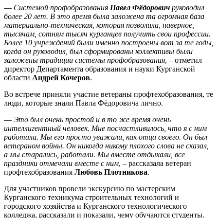
—
Системой профобразования
Павел Фёдорович
руководил
более 20 лет. В это время была заложена та огромная база
материально-техническая, которая позволила, наверное,
тысячам, сотням тысяч курганцев получить свои профессии.
Более 10 учреждений были именно построены вот за те годы,
когда он руководил, был сформированы коллективы были
заложены традиции системы профобразования
, – отметил
директор Департамента образования и науки Курганской
области
Андрей Кочеров
.
Во встрече приняли участие ветераны профтехобразования, те
люди, которые знали Павла Фёдоровича лично.
—
Это был очень простой и в то же время очень
интеллигентный человек. Мне посчастливилось, что я с ним
работала. Мы его просто уважали, как отца своего. Он был
ветераном войны. Он никогда никому плохого слова не сказал,
а мы старались, работали. Мы вместе отдыхали, все
праздники отмечали вместе с ним
, – рассказала ветеран
профтехобразования
Любовь Плотникова
.
Для участников провели экскурсию по мастерским
Курганского техникума строительных технологий и
городского хозяйства и Курганского технологического
колледжа, рассказали и показали, чему обучаются студенты.