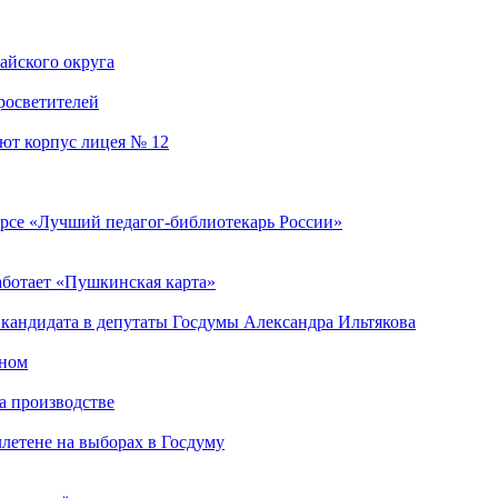
айского округа
росветителей
уют корпус лицея № 12
урсе «Лучший педагог-библиотекарь России»
аботает «Пушкинская карта»
 кандидата в депутаты Госдумы Александра Ильтякова
тном
а производстве
летене на выборах в Госдуму