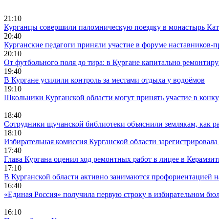
21:10
Курганцы совершили паломническую поездку в монастырь Кат
20:40
Курганские педагоги приняли участие в форуме наставников-п
20:10
От футбольного поля до тира: в Кургане капитально ремонтир
19:40
В Кургане усилили контроль за местами отдыха у водоёмов
19:10
Школьники Курганской области могут принять участие в конк
18:40
Сотрудники щучанской библиотеки объяснили землякам, как р
18:10
Избирательная комиссия Курганской области зарегистрировала
17:40
Глава Кургана оценил ход ремонтных работ в лицее в Керамзи
17:10
В Курганской области активно занимаются профориентацией н
16:40
«Единая Россия» получила первую строку в избирательном бюл
16:10