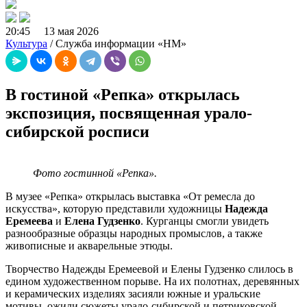
20:45 13 мая 2026
Культура
/ Служба информации «НМ»
В гостиной «Репка» открылась
экспозиция, посвященная урало-
сибирской росписи
Фото гостинной «Репка».
В музее «Репка» открылась выставка «От ремесла до
искусства», которую представили художницы
Надежда
Еремеева
и
Елена Гудзенко
. Курганцы смогли увидеть
разнообразные образцы народных промыслов, а также
живописные и акварельные этюды.
Творчество Надежды Еремеевой и Елены Гудзенко слилось в
едином художественном порыве. На их полотнах, деревянных
и керамических изделиях засияли южные и уральские
мотивы, ожили сюжеты урало-сибирской и петриковской