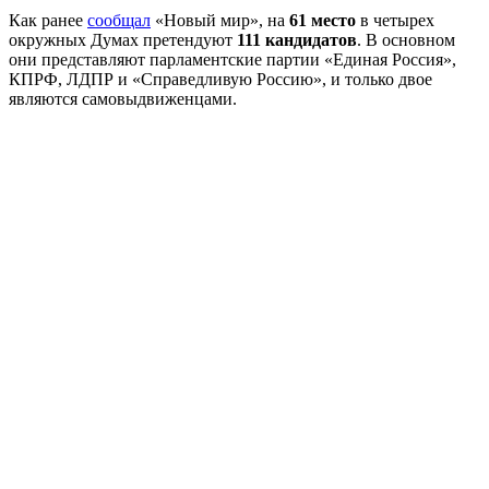
Как ранее
сообщал
«Новый мир», на
61 место
в четырех
окружных Думах претендуют
111 кандидатов
. В основном
они представляют парламентские партии «Единая Россия»,
КПРФ, ЛДПР и «Справедливую Россию», и только двое
являются самовыдвиженцами.
Фото сайта Избирательной комиссии Курганской
области.
Главное сегодня
Редакция
Рекламодателям
Контакты
Подпишитесь на новости
Государственное автономное учреждение «Издательский Дом
«Новый мир».Телефон: 8 (3522) 46-64-47. Электронная почта: