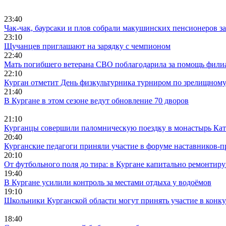
23:40
Чак-чак, баурсаки и плов собрали макушинских пенсионеров з
23:10
Щучанцев приглашают на зарядку с чемпионом
22:40
Мать погибшего ветерана СВО поблагодарила за помощь фили
22:10
Курган отметит День физкультурника турниром по зрелищном
21:40
В Кургане в этом сезоне ведут обновление 70 дворов
21:10
Курганцы совершили паломническую поездку в монастырь Кат
20:40
Курганские педагоги приняли участие в форуме наставников-п
20:10
От футбольного поля до тира: в Кургане капитально ремонтир
19:40
В Кургане усилили контроль за местами отдыха у водоёмов
19:10
Школьники Курганской области могут принять участие в конк
18:40