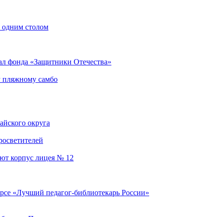
а одним столом
ал фонда «Защитники Отечества»
у пляжному самбо
айского округа
росветителей
уют корпус лицея № 12
урсе «Лучший педагог-библиотекарь России»